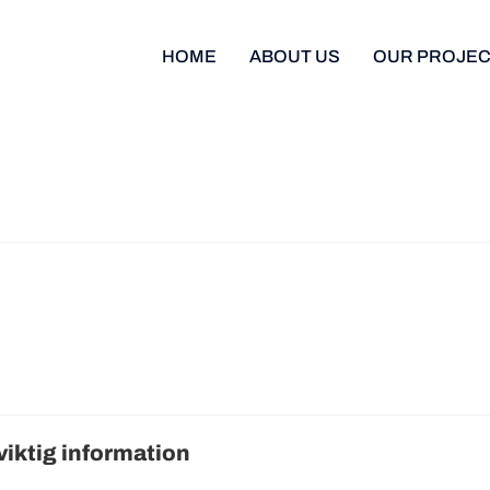
HOME
ABOUT US
OUR PROJE
viktig information