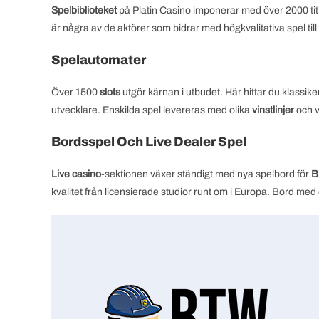
Spelbiblioteket
på Platin Casino imponerar med över 2000 titl
är några av de aktörer som bidrar med högkvalitativa spel till
Spelautomater
Över 1500
slots
utgör kärnan i utbudet. Här hittar du klassik
utvecklare. Enskilda spel levereras med olika
vinstlinjer
och v
Bordsspel Och Live Dealer Spel
Live casino
-sektionen växer ständigt med nya spelbord för
B
kvalitet från licensierade studior runt om i Europa. Bord med o