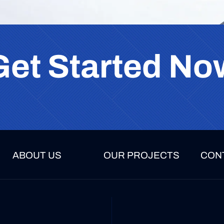
Get Started No
ABOUT US
OUR PROJECTS
CON