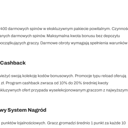
do 400 darmowych spinów w ekskluzywnym pakiecie powitalnym. Czynnoś
yznanych darmowych spinów. Maksymalna kwota bonusu bez depozytu
a początkujących graczy. Darmowe obroty wymagają spełnienia warunków
I Cashback
świeżyć swoją kolekcję kodów bonusowych. Promocje typu reload oferują
 zł. Program cashback zwraca od 10% do 20% średniej kwoty
kskluzywnych ofert przypada wyselekcjonowanym graczom z najwyższym
iowy System Nagród
 punktów lojalnościowych. Gracz gromadzi średnio 1 punkt za każde 10