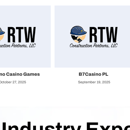
no Casino Games
B7Casino PL
October 27, 2025
September 19, 2025
Industry Exp