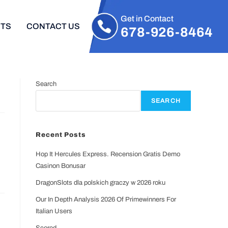
Get in Contact
CTS
CONTACT US
678-926-8464
Search
SEARCH
Recent Posts
Hop It Hercules Express. Recension Gratis Demo
Casinon Bonusar
DragonSlots dla polskich graczy w 2026 roku
Our In Depth Analysis 2026 Of Primewinners For
Italian Users