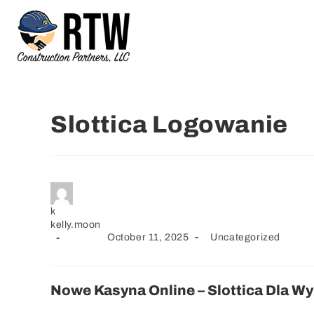
×
Skip
to
content
Slottica Logowanie
Post
author:
k
kelly.moon
Post
Post
October 11, 2025
Uncategorized
published:
category:
Nowe Kasyna Online – Slottica Dla 