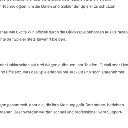
en Technologien, um die Daten und Gelder der Spieler zu schützen.
nau wie Excite Win offiziell durch die Glücksspielbehörden aus Curacao
chte der Spieler stets gewahrt bleiben.
r Unklarheiten auf drei Wegen aufbauen: per Telefon, E-Mail oder Live
 und Effizienz, was das Spielerlebnis bei Jack Casino noch angenehmer
ngen gesammelt, aber die, die ihre Meinung geäußert haben, berichten
ndenen Beschwerden wurden schnell und professionell vom Support-