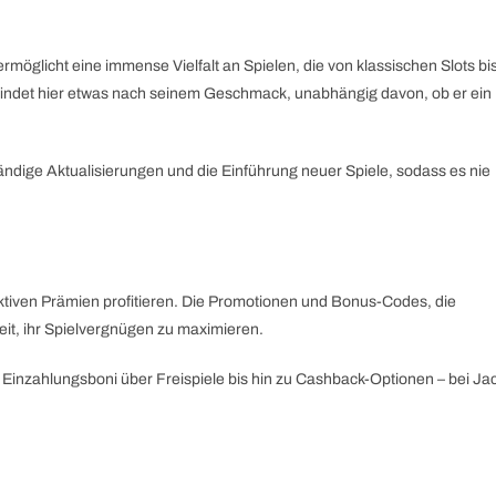
möglicht eine immense Vielfalt an Spielen, die von klassischen Slots bi
 findet hier etwas nach seinem Geschmack, unabhängig davon, ob er ein
ändige Aktualisierungen und die Einführung neuer Spiele, sodass es nie
tiven Prämien profitieren. Die Promotionen und Bonus-Codes, die
eit, ihr Spielvergnügen zu maximieren.
 Einzahlungsboni über Freispiele bis hin zu Cashback-Optionen – bei Ja