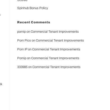
Scored
Spinhub Bonus Policy
s
Recent Comments
pornip
on
Commercial Tenant Improvements
Porn Pics
on
Commercial Tenant Improvements
Porn IP
on
Commercial Tenant Improvements
Pornip
on
Commercial Tenant Improvements
333985
on
Commercial Tenant Improvements
ck