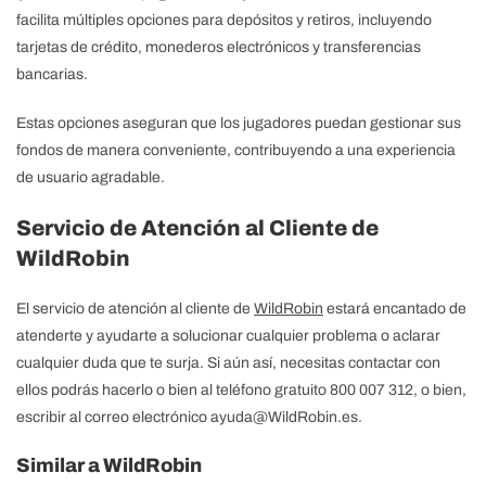
facilita múltiples opciones para depósitos y retiros, incluyendo
tarjetas de crédito, monederos electrónicos y transferencias
bancarias.
Estas opciones aseguran que los jugadores puedan gestionar sus
fondos de manera conveniente, contribuyendo a una experiencia
de usuario agradable.
Servicio de Atención al Cliente de
WildRobin
El servicio de atención al cliente de
WildRobin
estará encantado de
atenderte y ayudarte a solucionar cualquier problema o aclarar
cualquier duda que te surja. Si aún así, necesitas contactar con
ellos podrás hacerlo o bien al teléfono gratuito 800 007 312, o bien,
escribir al correo electrónico ayuda@WildRobin.es.
Similar a WildRobin