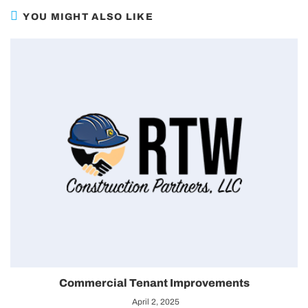
YOU MIGHT ALSO LIKE
Commercial Tenant Improvements
April 2, 2025