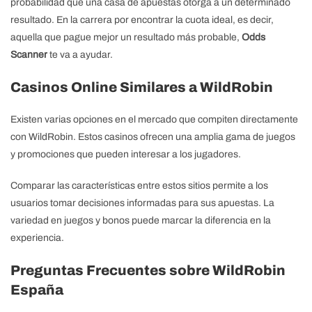
probabilidad que una casa de apuestas otorga a un determinado
resultado. En la carrera por encontrar la cuota ideal, es decir,
aquella que pague mejor un resultado más probable,
Odds
Scanner
te va a ayudar.
Casinos Online Similares a WildRobin
Existen varias opciones en el mercado que compiten directamente
con WildRobin. Estos casinos ofrecen una amplia gama de juegos
y promociones que pueden interesar a los jugadores.
Comparar las características entre estos sitios permite a los
usuarios tomar decisiones informadas para sus apuestas. La
variedad en juegos y bonos puede marcar la diferencia en la
experiencia.
Preguntas Frecuentes sobre WildRobin
España