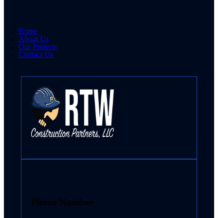
Home
About Us
Our Projects
Contact Us
Phone Number