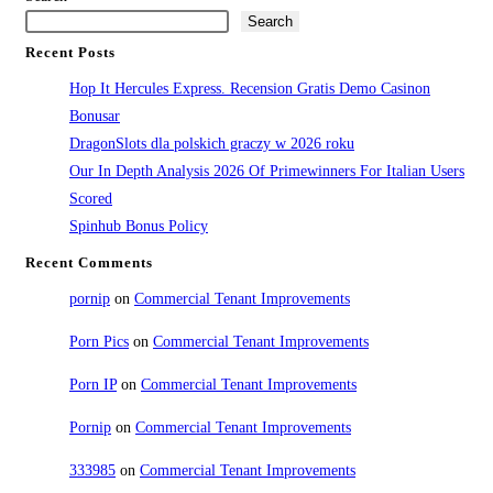
Search
Recent Posts
Hop It Hercules Express. Recension Gratis Demo Casinon
Bonusar
DragonSlots dla polskich graczy w 2026 roku
Our In Depth Analysis 2026 Of Primewinners For Italian Users
Scored
Spinhub Bonus Policy
Recent Comments
pornip
on
Commercial Tenant Improvements
Porn Pics
on
Commercial Tenant Improvements
Porn IP
on
Commercial Tenant Improvements
Pornip
on
Commercial Tenant Improvements
333985
on
Commercial Tenant Improvements