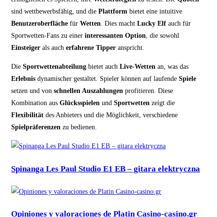
sind wettbewerbsfähig, und die
Plattform
bietet eine intuitive
Benutzeroberfläche
für
Wetten
. Dies macht
Lucky Elf
auch für
Sportwetten-Fans zu einer
interessanten Option
, die sowohl
Einsteiger
als auch
erfahrene Tipper
anspricht.
Die
Sportwettenabteilung
bietet auch
Live-Wetten
an, was das
Erlebnis
dynamischer gestaltet. Spieler können auf laufende
Spiele
setzen und von
schnellen Auszahlungen
profitieren. Diese
Kombination aus
Glücksspielen
und
Sportwetten
zeigt die
Flexibilität
des Anbieters und die Möglichkeit, verschiedene
Spielpräferenzen
zu bedienen.
Spinanga Les Paul Studio E1 EB – gitara elektryczna
Opiniones y valoraciones de Platin Casino-casino.gr