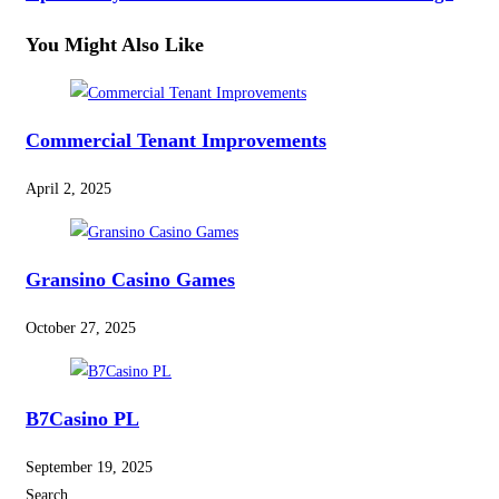
You Might Also Like
Commercial Tenant Improvements
April 2, 2025
Gransino Casino Games
October 27, 2025
B7Casino PL
September 19, 2025
Search