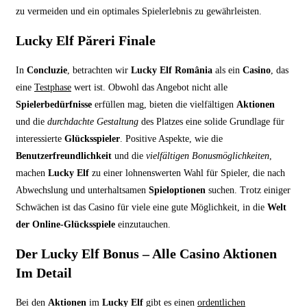
zu vermeiden und ein optimales Spielerlebnis zu gewährleisten.
Lucky Elf Păreri Finale
In
Concluzie
, betrachten wir
Lucky Elf România
als ein
Casino
, das
eine
Testphase
wert ist. Obwohl das Angebot nicht alle
Spielerbedürfnisse
erfüllen mag, bieten die vielfältigen
Aktionen
und die
durchdachte Gestaltung
des Platzes eine solide Grundlage für
interessierte
Glücksspieler
. Positive Aspekte, wie die
Benutzerfreundlichkeit
und die
vielfältigen Bonusmöglichkeiten
,
machen
Lucky Elf
zu einer lohnenswerten Wahl für Spieler, die nach
Abwechslung und unterhaltsamen
Spieloptionen
suchen. Trotz einiger
Schwächen ist das Casino für viele eine gute Möglichkeit, in die
Welt
der Online-Glücksspiele
einzutauchen.
Der Lucky Elf Bonus – Alle Casino Aktionen
Im Detail
Bei den
Aktionen
im
Lucky Elf
gibt es einen
ordentlichen