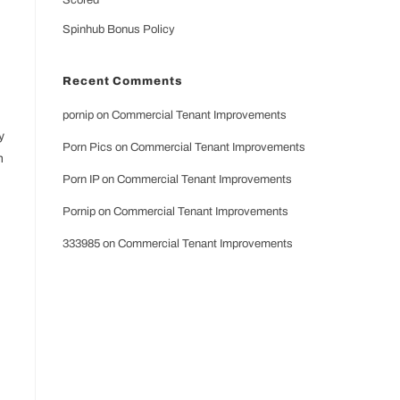
Scored
Spinhub Bonus Policy
Recent Comments
pornip
on
Commercial Tenant Improvements
y
Porn Pics
on
Commercial Tenant Improvements
h
Porn IP
on
Commercial Tenant Improvements
Pornip
on
Commercial Tenant Improvements
333985
on
Commercial Tenant Improvements