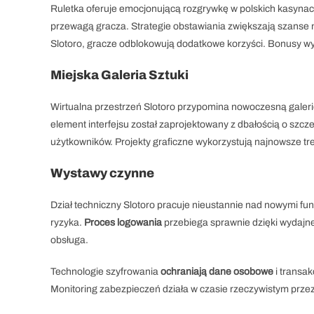
Ruletka oferuje emocjonującą rozgrywkę w polskich kasynach
przewagą gracza. Strategie obstawiania zwiększają szanse
Slotoro, gracze odblokowują dodatkowe korzyści. Bonusy w
Miejska Galeria Sztuki
Wirtualna przestrzeń Slotoro przypomina nowoczesną galerię 
element interfejsu został zaprojektowany z dbałością o szcz
użytkowników. Projekty graficzne wykorzystują najnowsze t
Wystawy czynne
Dział techniczny Slotoro pracuje nieustannie nad nowymi fun
ryzyka.
Proces logowania
przebiega sprawnie dzięki wydajn
obsługa.
Technologie szyfrowania
ochraniają dane osobowe
i transa
Monitoring zabezpieczeń działa w czasie rzeczywistym przez