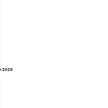
n 2026