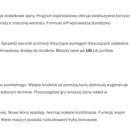
uje dodatkowe spiny. Program lojalnościowy oferuje ekskluzywne korzyśc
grody o znacznej wartości. Formuła VIP wprowadza doradztwo
o. Sprawdź warunki promocji dotyczące wymagań dotyczących zakładów.
chmiastowy dostęp do środków. Metody takie jak
blik
lub portfele
 powitalnego. Wpłata środków za pomocą karty płatniczej wygeneruje
eślonym terminie. Poszczególne gry wnoszą różny wkład w
nej. Nowe ikony spadają, tworząc kolejne kombinacje. Funkcja respin
 Wiele maszyn posiada rozbudowane tryby bonusowe.