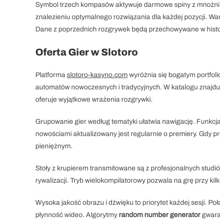
Symbol trzech kompasów aktywuje darmowe spiny z mnożni
znalezieniu optymalnego rozwiązania dla każdej pozycji. War
Dane z poprzednich rozgrywek będą przechowywane w histor
Oferta Gier w Slotoro
Platforma
slotoro-kasyno.com
wyróżnia się bogatym portfol
automatów nowoczesnych i tradycyjnych. W katalogu znajdują 
oferuje wyjątkowe wrażenia rozgrywki.
Grupowanie gier według tematyki ułatwia nawigację. Funkcja
nowościami aktualizowany jest regularnie o premiery. Gdy 
pieniężnym.
Stoły z krupierem transmitowane są z profesjonalnych studió
rywalizacji. Tryb wielokompilatorowy pozwala na grę przy ki
Wysoka jakość obrazu i dźwięku to priorytet każdej sesji. P
płynność wideo. Algorytmy
random number generator
gwaran