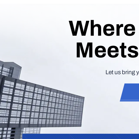
Where 
Meets
Let us bring 