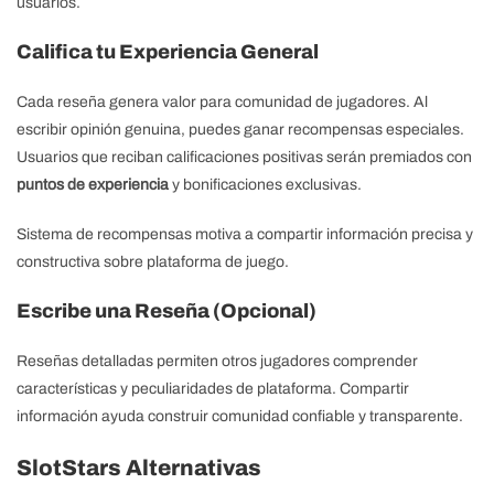
usuarios.
Califica tu Experiencia General
Cada reseña genera valor para comunidad de jugadores. Al
escribir opinión genuina, puedes ganar recompensas especiales.
Usuarios que reciban calificaciones positivas serán premiados con
puntos de experiencia
y bonificaciones exclusivas.
Sistema de recompensas motiva a compartir información precisa y
constructiva sobre plataforma de juego.
Escribe una Reseña (Opcional)
Reseñas detalladas permiten otros jugadores comprender
características y peculiaridades de plataforma. Compartir
información ayuda construir comunidad confiable y transparente.
SlotStars Alternativas