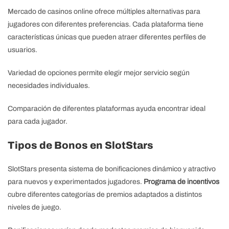
Mercado de casinos online ofrece múltiples alternativas para
jugadores con diferentes preferencias. Cada plataforma tiene
características únicas que pueden atraer diferentes perfiles de
usuarios.
Variedad de opciones permite elegir mejor servicio según
necesidades individuales.
Comparación de diferentes plataformas ayuda encontrar ideal
para cada jugador.
Tipos de Bonos en SlotStars
SlotStars presenta sistema de bonificaciones dinámico y atractivo
para nuevos y experimentados jugadores.
Programa de incentivos
cubre diferentes categorías de premios adaptados a distintos
niveles de juego.