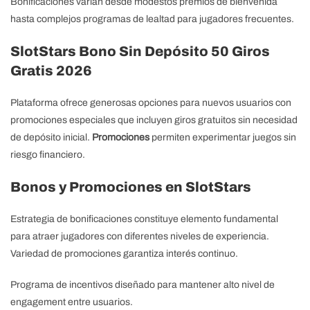
Bonificaciones varían desde modestos premios de bienvenida
hasta complejos programas de lealtad para jugadores frecuentes.
SlotStars Bono Sin Depósito 50 Giros
Gratis 2026
Plataforma ofrece generosas opciones para nuevos usuarios con
promociones especiales que incluyen giros gratuitos sin necesidad
de depósito inicial.
Promociones
permiten experimentar juegos sin
riesgo financiero.
Bonos y Promociones en SlotStars
Estrategia de bonificaciones constituye elemento fundamental
para atraer jugadores con diferentes niveles de experiencia.
Variedad de promociones garantiza interés continuo.
Programa de incentivos diseñado para mantener alto nivel de
engagement entre usuarios.