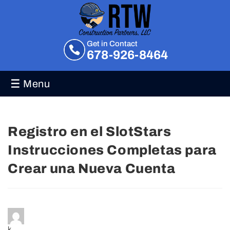
×
Skip
to
content
Get in Contact
678-926-8464
Menu
Registro en el SlotStars
Instrucciones Completas para
Crear una Nueva Cuenta
Post
author:
k