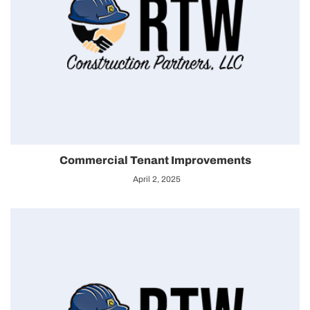
Commercial Tenant Improvements
April 2, 2025