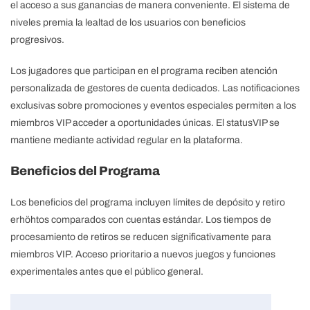
el acceso a sus ganancias de manera conveniente. El sistema de
niveles premia la lealtad de los usuarios con beneficios
progresivos.
Los jugadores que participan en el programa reciben atención
personalizada de gestores de cuenta dedicados. Las notificaciones
exclusivas sobre promociones y eventos especiales permiten a los
miembros VIP acceder a oportunidades únicas. El statusVIP se
mantiene mediante actividad regular en la plataforma.
Beneficios del Programa
Los beneficios del programa incluyen límites de depósito y retiro
erhöhtos comparados con cuentas estándar. Los tiempos de
procesamiento de retiros se reducen significativamente para
miembros VIP. Acceso prioritario a nuevos juegos y funciones
experimentales antes que el público general.