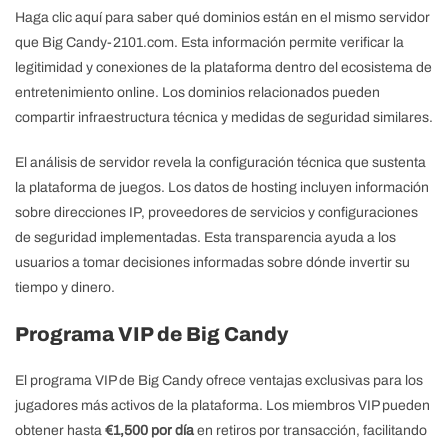
Haga clic aquí para saber qué dominios están en el mismo servidor
que Big Candy-2101.com. Esta información permite verificar la
legitimidad y conexiones de la plataforma dentro del ecosistema de
entretenimiento online. Los dominios relacionados pueden
compartir infraestructura técnica y medidas de seguridad similares.
El análisis de servidor revela la configuración técnica que sustenta
la plataforma de juegos. Los datos de hosting incluyen información
sobre direcciones IP, proveedores de servicios y configuraciones
de seguridad implementadas. Esta transparencia ayuda a los
usuarios a tomar decisiones informadas sobre dónde invertir su
tiempo y dinero.
Programa VIP de Big Candy
El programa VIP de Big Candy ofrece ventajas exclusivas para los
jugadores más activos de la plataforma. Los miembros VIP pueden
obtener hasta
€1,500 por día
en retiros por transacción, facilitando