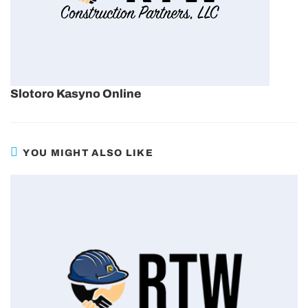
Slotoro Kasyno Online
YOU MIGHT ALSO LIKE