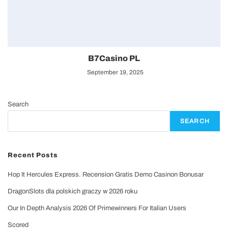
B7Casino PL
September 19, 2025
Search
SEARCH
Recent Posts
Hop It Hercules Express. Recension Gratis Demo Casinon Bonusar
DragonSlots dla polskich graczy w 2026 roku
Our In Depth Analysis 2026 Of Primewinners For Italian Users
Scored