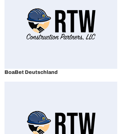
BoaBet Deutschland