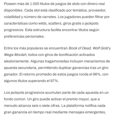
Poseen más de 1.000 títulos de juegos de slots con dinero real
disponibles. Cada slot está clasificado por temática, proveedor,
volatilidad y número de carretes. Los jugadores pueden filtrar por
características como wilds, scatters, giros gratis o jackpots
progresivos. Esta estructura facilita encontrar títulos según
preferencias personales.
Entre los más populares se encuentran
Book of Dead
,
Wolf Gold
y
Mega Moolah
, todos con giros de bonificación activados
aleatoriamente. Algunas tragamonedas incluyen mecanismos de
apuesta secundaria, permitiendo duplicar ganancias tras un giro
ganador. El retorno promedio de estos juegos ronda el 96%, con
algunos títulos superando el 97%.
Los jackpots progresivos acumulan parte de cada apuesta en un
fondo común. Un giro puede activar el premio mayor, que a
menudo alcanza seis o siete cifras. La plataforma notifica cada
gran ganancia en tiempo real mediante mensajes emergentes,