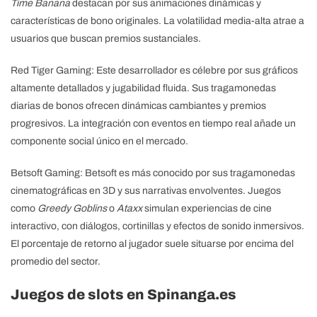
Time Banana
destacan por sus animaciones dinámicas y
características de bono originales. La volatilidad media-alta atrae a
usuarios que buscan premios sustanciales.
Red Tiger Gaming: Este desarrollador es célebre por sus gráficos
altamente detallados y jugabilidad fluida. Sus tragamonedas
diarias de bonos ofrecen dinámicas cambiantes y premios
progresivos. La integración con eventos en tiempo real añade un
componente social único en el mercado.
Betsoft Gaming: Betsoft es más conocido por sus tragamonedas
cinematográficas en 3D y sus narrativas envolventes. Juegos
como
Greedy Goblins
o
Ataxx
simulan experiencias de cine
interactivo, con diálogos, cortinillas y efectos de sonido inmersivos.
El porcentaje de retorno al jugador suele situarse por encima del
promedio del sector.
Juegos de slots en Spinanga.es