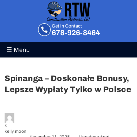
×
Skip
to
content
Get in Contact
678-926-8464
Menu
Spinanga – Doskonałe Bonusy,
Lepsze Wypłaty Tylko w Polsce
Post
author:
k
kelly.moon
Post
Post
November 11, 2025
Uncategorized