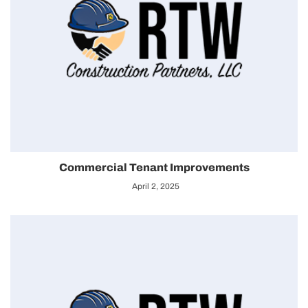
Commercial Tenant Improvements
April 2, 2025