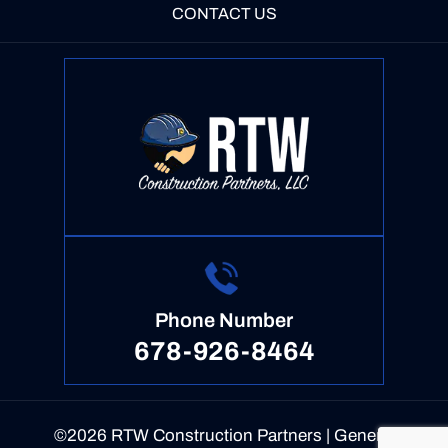
CONTACT US
Phone Number
678-926-8464
©2026 RTW Construction Partners | General