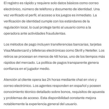
El registro es rápido y requiere solo datos básicos como correo
electrónico, número de teléfono y documento de identidad. Una
vez verificado el perfil, el acceso a los juegos es inmediato. La
verificación de identidad cumple con los estándares de la
regulación local, lo cual protege tanto al usuario como a la
operadora ante actividades fraudulentas.
Los métodos de pago incluyen transferencias bancarias, tarjetas
Visa/Mastercard y billeteras electrónicas como Skrill y Neteller. Los
retiros se procesan en menos de 48 horas, uno de los tiempos más
rápidos del mercado. La política de pagos transparente genera
confianza en el jugador medio.
Atención al cliente opera las 24 horas mediante chat en vivo y
correo electrónico. Los agentes responden en español y poseen
conocimiento técnico detallado sobre bonos, requisitos de apuesta
y problemas de acceso. Esta disponibilidad constante mejora
notablemente la experiencia general del usuario.