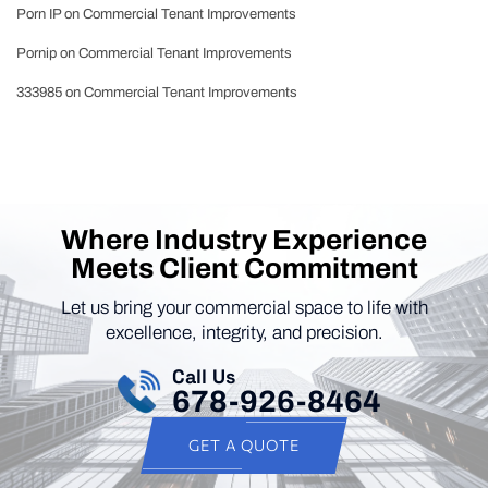
Porn IP
on
Commercial Tenant Improvements
Pornip
on
Commercial Tenant Improvements
333985
on
Commercial Tenant Improvements
Where Industry Experience
Meets Client Commitment
Let us bring your commercial space to life with
excellence, integrity, and precision.
Call Us
678-926-8464
GET A QUOTE