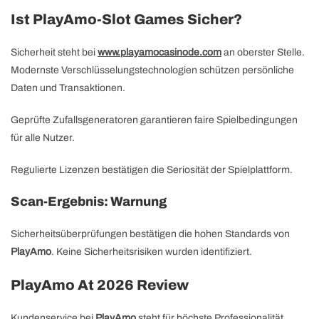
Ist PlayAmo-Slot Games Sicher?
Sicherheit steht bei
www.playamocasinode.com
an oberster Stelle.
Modernste Verschlüsselungstechnologien schützen persönliche
Daten und Transaktionen.
Geprüfte Zufallsgeneratoren garantieren faire Spielbedingungen
für alle Nutzer.
Regulierte Lizenzen bestätigen die Seriosität der Spielplattform.
Scan-Ergebnis: Warnung
Sicherheitsüberprüfungen bestätigen die hohen Standards von
PlayAmo
. Keine Sicherheitsrisiken wurden identifiziert.
PlayAmo At 2026 Review
Kundenservice bei
PlayAmo
steht für höchste Professionalität.