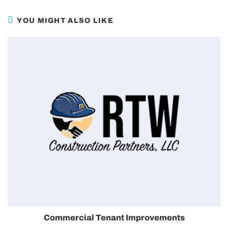
YOU MIGHT ALSO LIKE
Commercial Tenant Improvements