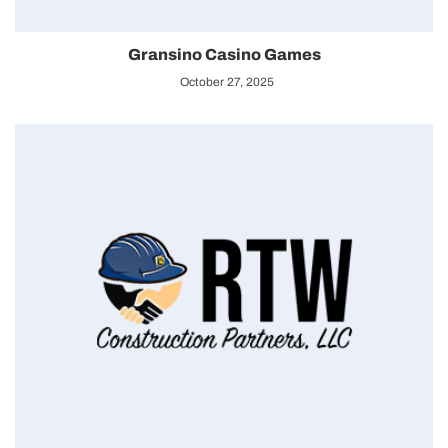
Gransino Casino Games
October 27, 2025