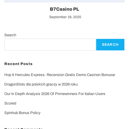
B7Casino PL
September 19, 2025
Search
SEARCH
Recent Posts
Hop It Hercules Express. Recension Gratis Demo Casinon Bonusar
DragonSlots dla polskich graczy w 2026 roku
Our In Depth Analysis 2026 Of Primewinners For Italian Users
Scored
Spinhub Bonus Policy