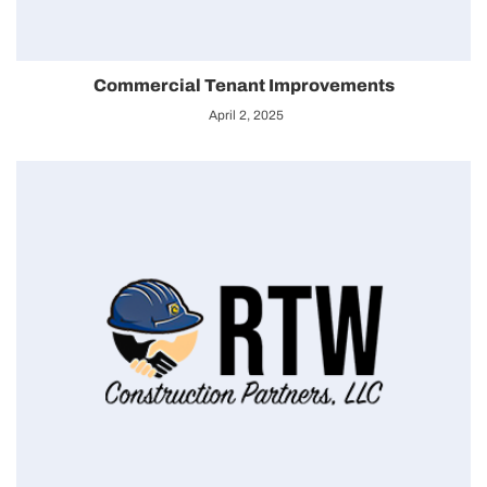
Commercial Tenant Improvements
April 2, 2025