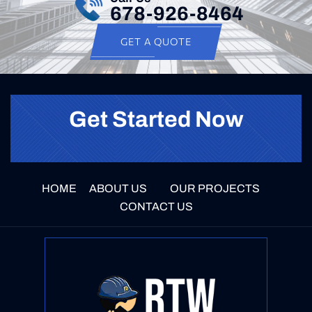
678-926-8464
GET A QUOTE
Get Started Now
HOME
ABOUT US
OUR PROJECTS
CONTACT US