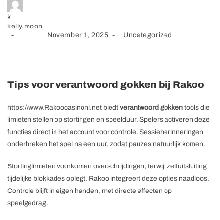
k
kelly.moon
Post
Post
November 1, 2025
Uncategorized
published:
category:
Tips voor verantwoord gokken bij Rakoo
https://www.Rakoocasinonl.net
biedt
verantwoord gokken
tools die
limieten stellen op stortingen en speelduur. Spelers activeren deze
functies direct in het account voor controle. Sessieherinneringen
onderbreken het spel na een uur, zodat pauzes natuurlijk komen.
Stortinglimieten voorkomen overschrijdingen, terwijl zelfuitsluiting
tijdelijke blokkades oplegt. Rakoo integreert deze opties naadloos.
Controle blijft in eigen handen, met directe effecten op
speelgedrag.