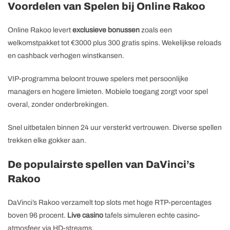
Voordelen van Spelen bij Online Rakoo
Online Rakoo levert
exclusieve bonussen
zoals een
welkomstpakket tot €3000 plus 300 gratis spins. Wekelijkse reloads
en cashback verhogen winstkansen.
VIP-programma beloont trouwe spelers met persoonlijke
managers en hogere limieten. Mobiele toegang zorgt voor spel
overal, zonder onderbrekingen.
Snel uitbetalen binnen 24 uur versterkt vertrouwen. Diverse spellen
trekken elke gokker aan.
De populairste spellen van DaVinci’s
Rakoo
DaVinci’s Rakoo verzamelt top slots met hoge RTP-percentages
boven 96 procent.
Live casino
tafels simuleren echte casino-
atmosfeer via HD-streams.