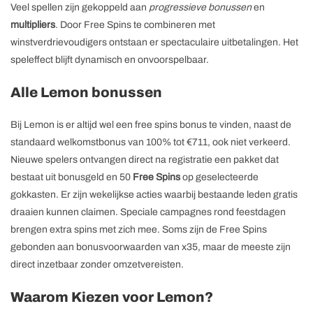
Veel spellen zijn gekoppeld aan
progressieve bonussen
en
multipliers
. Door Free Spins te combineren met
winstverdrievoudigers ontstaan er spectaculaire uitbetalingen. Het
speleffect blijft dynamisch en onvoorspelbaar.
Alle Lemon bonussen
Bij Lemon is er altijd wel een free spins bonus te vinden, naast de
standaard welkomstbonus van 100% tot €711, ook niet verkeerd.
Nieuwe spelers ontvangen direct na registratie een pakket dat
bestaat uit bonusgeld en 50
Free Spins
op geselecteerde
gokkasten. Er zijn wekelijkse acties waarbij bestaande leden gratis
draaien kunnen claimen. Speciale campagnes rond feestdagen
brengen extra spins met zich mee. Soms zijn de Free Spins
gebonden aan bonusvoorwaarden van x35, maar de meeste zijn
direct inzetbaar zonder omzetvereisten.
Waarom Kiezen voor Lemon?