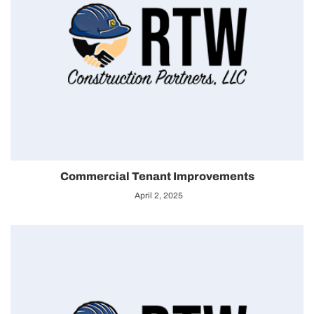
Commercial Tenant Improvements
April 2, 2025