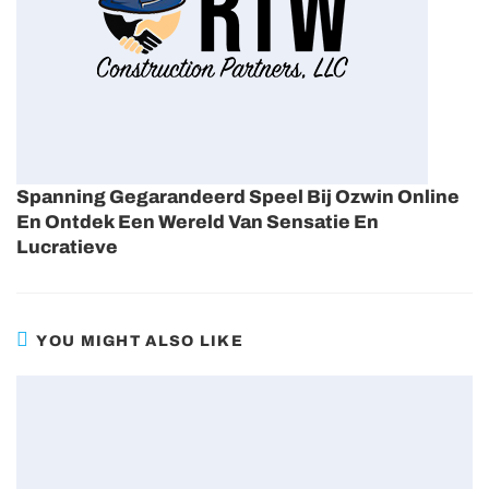
Spanning Gegarandeerd Speel Bij Ozwin Online
En Ontdek Een Wereld Van Sensatie En
Lucratieve
YOU MIGHT ALSO LIKE