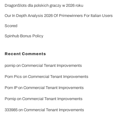
DragonSlots dla polskich graczy w 2026 roku
Our In Depth Analysis 2026 Of Primewinners For Italian Users
Scored
Spinhub Bonus Policy
Recent Comments
pornip
on
Commercial Tenant Improvements
Porn Pics
on
Commercial Tenant Improvements
Porn IP
on
Commercial Tenant Improvements
Pornip
on
Commercial Tenant Improvements
333985
on
Commercial Tenant Improvements