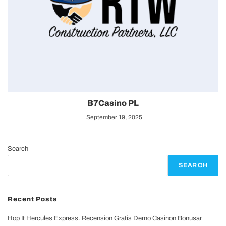
B7Casino PL
September 19, 2025
Search
SEARCH
Recent Posts
Hop It Hercules Express. Recension Gratis Demo Casinon Bonusar