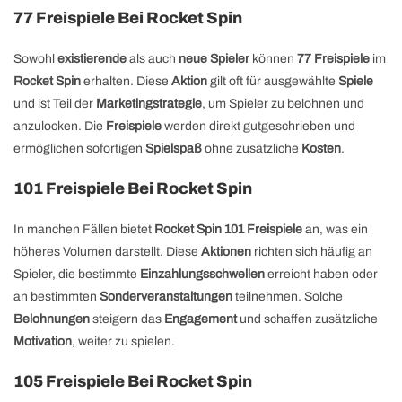
77 Freispiele Bei Rocket Spin
Sowohl
existierende
als auch
neue Spieler
können
77 Freispiele
im
Rocket Spin
erhalten. Diese
Aktion
gilt oft für ausgewählte
Spiele
und ist Teil der
Marketingstrategie
, um Spieler zu belohnen und
anzulocken. Die
Freispiele
werden direkt gutgeschrieben und
ermöglichen sofortigen
Spielspaß
ohne zusätzliche
Kosten
.
101 Freispiele Bei Rocket Spin
In manchen Fällen bietet
Rocket Spin
101 Freispiele
an, was ein
höheres Volumen darstellt. Diese
Aktionen
richten sich häufig an
Spieler, die bestimmte
Einzahlungsschwellen
erreicht haben oder
an bestimmten
Sonderveranstaltungen
teilnehmen. Solche
Belohnungen
steigern das
Engagement
und schaffen zusätzliche
Motivation
, weiter zu spielen.
105 Freispiele Bei Rocket Spin