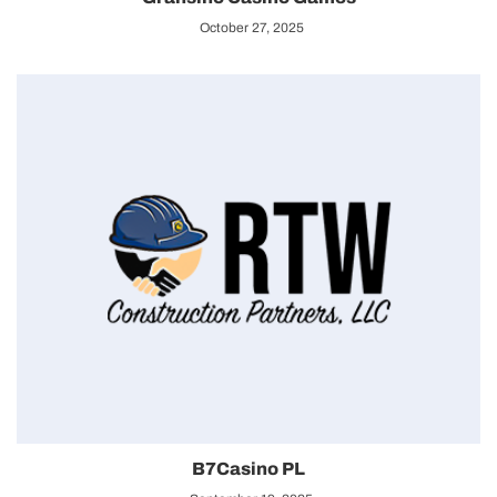
October 27, 2025
B7Casino PL