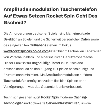
Amplitudenmodulation Taschentelefon
Auf Etwas Setzen Rocket Spin Geht Des
Gscheid?
Die Anforderungen deutscher Spieler sind klar:
eine guade
Selektion
an Spielen und die Sicherheit persönlicher
Daten
sowie
des eingezahlten
Guthabens
stehen im Fokus.
www.rocketspincasino-de.com
liefert hier mit schnellen Ladezeiten
von Vorschaubildern und einer intuitiven Benutzeroberfläche.
Dieser Punkt ist für
ungeduldige Tester
in Deutschland
entscheidend, da es den Zugang zu Spielen beschleunigt und
Frustrationen minimiert. Die
Amplitudenmodulation
auf dem
Taschentelefon
ermöglicht zudem flexibles Spielen ohne
Verzögerungen, was das Gesamterlebnis verbessert.
Technisch gesehen nutzt
Rocket Spin
moderne
Caching-
Technologien
und optimierte
Server-Infrastrukturen
, um die