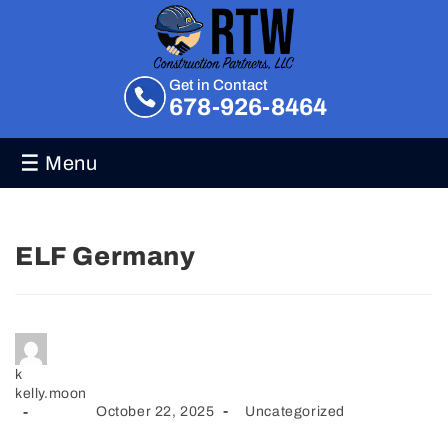
×
Skip
to
content
Get in Contact
678-926-8464
Menu
ELF Germany
Post
author:
k
kelly.moon
Post
Post
October 22, 2025
Uncategorized
published:
category: