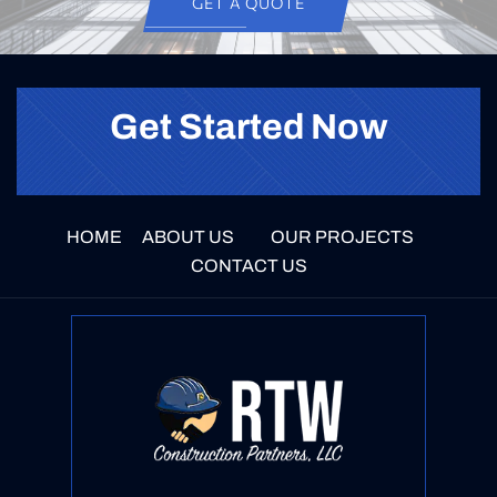
GET A QUOTE
Get Started Now
HOME
ABOUT US
OUR PROJECTS
CONTACT US