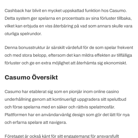
Cashback har blivit en mycket uppskattad funktion hos Casumo.
Detta system ger spelarna en procentsats av sina förluster tillbaka,
vilket kan erbjuda en viss återbäring på vad som annars skulle vara
oturliga spelrundor.
Denna bonusstruktur är särskilt värdefull för de som spelar frekvent
och med stora belopp, eftersom det kan mildra effekten av tillfälliga
förluster och ge en extra möjlighet att återhämta sig ekonomiskt.
Casumo Översikt
Casumo har etablerat sig som en pionjär inom online casino
underhållning genom att kontinuerligt uppgradera sitt spelutbud
och förse spelarna med en säker och rättvis spelatmosfär.
Plattformen har en användarvänlig design som gör det lätt för nya
och erfarna spelare att navigera.
Företaget är också känt för sitt engagemang för ansvarsfullt