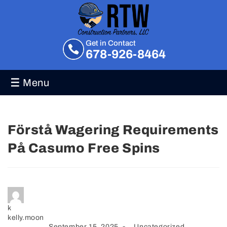
×
Skip
to
content
Get in Contact
678-926-8464
Menu
Förstå Wagering Requirements
På Casumo Free Spins
Post
author:
k
kelly.moon
Post
Post
September 15, 2025
Uncategorized