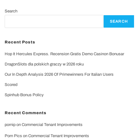
Search
SEARCH
Recent Posts
Hop It Hercules Express. Recension Gratis Demo Casinon Bonusar
DragonSlots dla polskich graczy w 2026 roku
Our In Depth Analysis 2026 Of Primewinners For Italian Users
Scored
Spinhub Bonus Policy
Recent Comments
pornip
on
Commercial Tenant Improvements
Porn Pics
on
Commercial Tenant Improvements