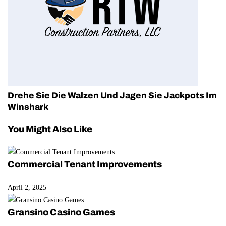
Drehe Sie Die Walzen Und Jagen Sie Jackpots Im
Winshark
You Might Also Like
Commercial Tenant Improvements
April 2, 2025
Gransino Casino Games