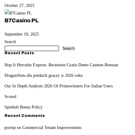
October 27, 2025
B7Casino PL
September 19, 2025
Search
Search
Recent Posts
Hop It Hercules Express. Recension Gratis Demo Casinon Bonusar
DragonSlots dla polskich graczy w 2026 roku
Our In Depth Analysis 2026 Of Primewinners For Italian Users
Scored
Spinhub Bonus Policy
Recent Comments
pornip
on
Commercial Tenant Improvements