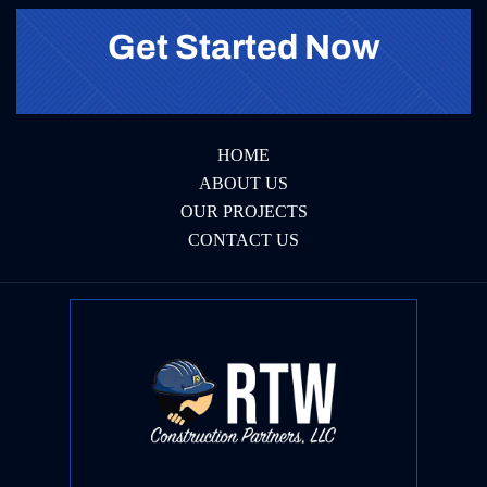
Get Started Now
HOME
ABOUT US
OUR PROJECTS
CONTACT US