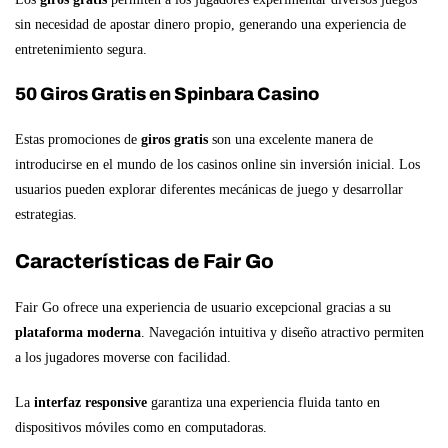
sin necesidad de apostar dinero propio, generando una experiencia de
entretenimiento segura.
50 Giros Gratis en Spinbara Casino
Estas promociones de
giros gratis
son una excelente manera de
introducirse en el mundo de los casinos online sin inversión inicial. Los
usuarios pueden explorar diferentes mecánicas de juego y desarrollar
estrategias.
Características de Fair Go
Fair Go ofrece una experiencia de usuario excepcional gracias a su
plataforma moderna
. Navegación intuitiva y diseño atractivo permiten
a los jugadores moverse con facilidad.
La
interfaz responsive
garantiza una experiencia fluida tanto en
dispositivos móviles como en computadoras.