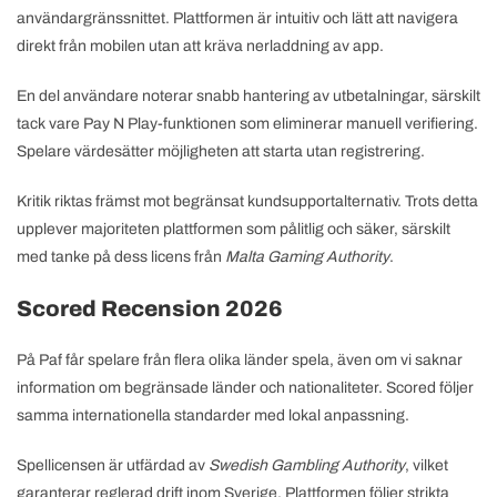
användargränssnittet. Plattformen är intuitiv och lätt att navigera
direkt från mobilen utan att kräva nerladdning av app.
En del användare noterar snabb hantering av utbetalningar, särskilt
tack vare Pay N Play-funktionen som eliminerar manuell verifiering.
Spelare värdesätter möjligheten att starta utan registrering.
Kritik riktas främst mot begränsat kundsupportalternativ. Trots detta
upplever majoriteten plattformen som pålitlig och säker, särskilt
med tanke på dess licens från
Malta Gaming Authority
.
Scored Recension 2026
På Paf får spelare från flera olika länder spela, även om vi saknar
information om begränsade länder och nationaliteter. Scored följer
samma internationella standarder med lokal anpassning.
Spellicensen är utfärdad av
Swedish Gambling Authority
, vilket
garanterar reglerad drift inom Sverige. Plattformen följer strikta