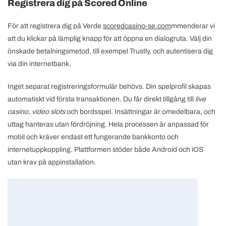
Registrera dig på Scored Online
För att registrera dig på Verde
scoredcasino-se.com
mmenderar vi
att du klickar på lämplig knapp för att öppna en dialogruta. Välj din
önskade betalningsmetod, till exempel Trustly, och autentisera dig
via din internetbank.
Inget separat registreringsformulär behövs. Din spelprofil skapas
automatiskt vid första transaktionen. Du får direkt tillgång till
live
casino
,
video slots
och bordsspel. Insättningar är omedelbara, och
uttag hanteras utan fördröjning. Hela processen är anpassad för
mobil och kräver endast ett fungerande bankkonto och
internetuppkoppling. Plattformen stöder både Android och iOS
utan krav på appinstallation.