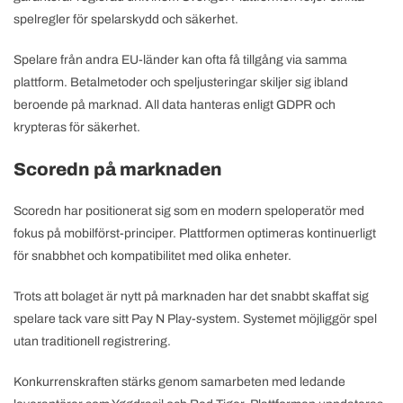
spelregler för spelarskydd och säkerhet.
Spelare från andra EU-länder kan ofta få tillgång via samma
plattform. Betalmetoder och speljusteringar skiljer sig ibland
beroende på marknad. All data hanteras enligt GDPR och
krypteras för säkerhet.
Scoredn på marknaden
Scoredn har positionerat sig som en modern speloperatör med
fokus på mobilförst-principer. Plattformen optimeras kontinuerligt
för snabbhet och kompatibilitet med olika enheter.
Trots att bolaget är nytt på marknaden har det snabbt skaffat sig
spelare tack vare sitt Pay N Play-system. Systemet möjliggör spel
utan traditionell registrering.
Konkurrenskraften stärks genom samarbeten med ledande