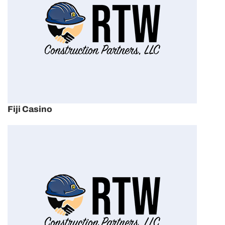
Fiji Casino