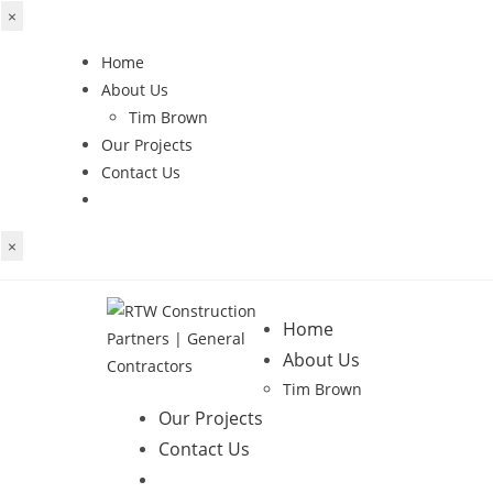
×
Home
About Us
Tim Brown
Our Projects
Contact Us
Toggle
website
×
search
Skip
to
Home
content
About Us
Tim Brown
Our Projects
Contact Us
Toggle