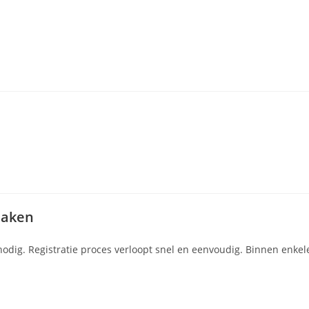
Maken
nodig. Registratie proces verloopt snel en eenvoudig. Binnen enkel