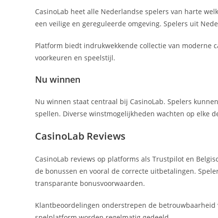
CasinoLab heet alle Nederlandse spelers van harte we
een veilige en gereguleerde omgeving. Spelers uit Nede
Platform biedt indrukwekkende collectie van moderne ca
voorkeuren en speelstijl.
Nu winnen
Nu winnen staat centraal bij CasinoLab. Spelers kun
spellen. Diverse winstmogelijkheden wachten op elke 
CasinoLab Reviews
CasinoLab reviews op platforms als Trustpilot en Belgi
de bonussen en vooral de correcte uitbetalingen. Spele
transparante bonusvoorwaarden.
Klantbeoordelingen onderstrepen de betrouwbaarheid va
spelplatform worden regelmatig gedeeld.