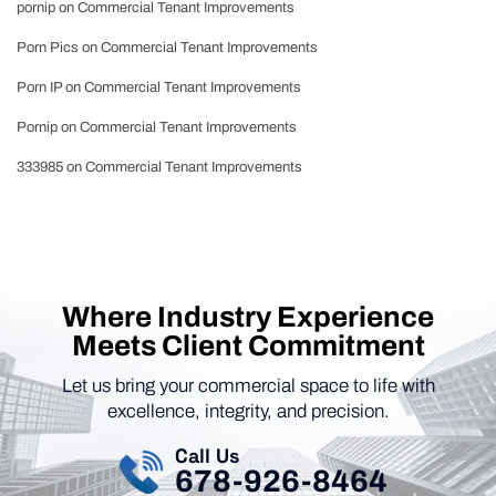
pornip
on
Commercial Tenant Improvements
Porn Pics
on
Commercial Tenant Improvements
Porn IP
on
Commercial Tenant Improvements
Pornip
on
Commercial Tenant Improvements
333985
on
Commercial Tenant Improvements
Where Industry Experience
Meets Client Commitment
Let us bring your commercial space to life with
excellence, integrity, and precision.
Call Us
678-926-8464