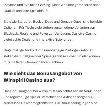
Playtech und Evolution Gaming. Diese Anbieter garantieren hohe
Qualität und faire Spielabläufe.
Slots wie Starburst, Book of Dead und Gonzo’s Quest sind beliebte
Optionen. Für Tischspiele stehen verschiedene Varianten von
Blackjack, Roulette und Poker zur Verfügung. Das Live-Casino
bietet echte Dealer und interaktive Spielrunden.
Regelmäßige Audits durch unabhängige Prüforganisationen
stellen die Zufälligkeit der Spielergebnisse sicher. Spieler können
thus mit fairen Gewinnchancen rechnen.
Wie sieht das Bonusangebot von
WinspiritCasino aus?
Das Bonusangebot bei WinspiritCasino richtet sich an Neukunden
und regelmäßige Spieler. Verschiedene Aktionen sorgen für
zusätzliche Gewinnmöglichkeiten. Die Bonusbedingungen sind