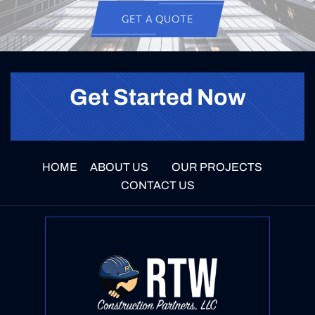
GET A QUOTE
Get Started Now
HOME
ABOUT US
OUR PROJECTS
CONTACT US