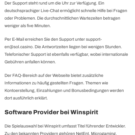
Der Support steht rund um die Uhr zur Verfügung. Ein
deutschsprachiger Live-Chat ermöglicht schnelle Hilfe bei Fragen
oder Problemen. Die durchschnittlichen Wartezeiten betragen
weniger als five Minuten.
Per E-Mail erreichen Sie den Support unter support-
en@sol.casino. Die Antwortzeiten liegen bei wenigen Stunden.
Telefonischer Support ist ebenfalls verfügbar, wobei internationale
Gebühren anfallen können.
Der FAQ-Bereich auf der Webseite bietet zusätzliche
Informationen zu häufig gestellten Fragen. Themen wie
Kontoerstellung, Einzahlungen und Bonusbedingungen werden
dort ausführlich erklärt.
Software Provider bei Winspirit
Die Spielauswahl bei Winspirit umfasst Titel führender Entwickler.
Zu den bekannten Providern gehören NetEnt, Microgaming,