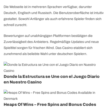
Die Webseite ist in mehreren Sprachen verfügbar, darunter
Deutsch, Englisch und Russisch. Die Benutzeroberfläche ist intuitiv
gestaltet. Sowohl Anfänger als auch erfahrene Spieler finden sich
schnell zurecht.
Bewertungen auf unabhängigen Plattformen bestätigen die
Zuverlässigkeit des Anbieters. Regelmäßige Updates und neue
Spieltitel sorgen für frischen Wind. Das Casino etabliert sich
zunehmend als beliebte Wahl unter deutschen Spielern.
Donde la Estructura se Une con el Juego Diario
en Nuestro Casino
Heaps Of Wins – Free Spins and Bonus Codes