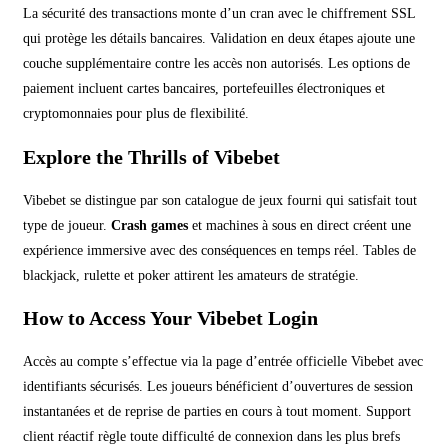
La sécurité des transactions monte d’un cran avec le chiffrement SSL
qui protège les détails bancaires. Validation en deux étapes ajoute une
couche supplémentaire contre les accès non autorisés. Les options de
paiement incluent cartes bancaires, portefeuilles électroniques et
cryptomonnaies pour plus de flexibilité.
Explore the Thrills of Vibebet
Vibebet se distingue par son catalogue de jeux fourni qui satisfait tout
type de joueur.
Crash games
et machines à sous en direct créent une
expérience immersive avec des conséquences en temps réel. Tables de
blackjack, rulette et poker attirent les amateurs de stratégie.
How to Access Your Vibebet Login
Accès au compte s’effectue via la page d’entrée officielle Vibebet avec
identifiants sécurisés. Les joueurs bénéficient d’ouvertures de session
instantanées et de reprise de parties en cours à tout moment. Support
client réactif règle toute difficulté de connexion dans les plus brefs