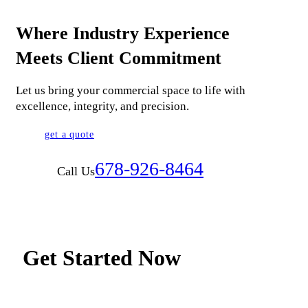
Where Industry Experience
Meets Client Commitment
Let us bring your commercial space to life with
excellence, integrity, and precision.
get a quote
678-926-8464
Call Us
Get Started Now