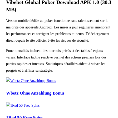
Vibebet Global Poker Download APK 1.0 (30.3
MB)
Version mobile dédiée au poker fonctionne sans ralentissement sur la
majorité des appareils Android. Les mises à jour régulières améliorent
les performances et corrigent les problèmes mineurs. Téléchargement
direct depuis le site officiel évite les risques de sécurité.
Fonctionnalités incluent des tournois privés et des tables à enjeux
variés. Interface tactile réactive permet des actions précises lors des
parties rapides et intenses. Statistiques détaillées aident à suivre les
progrès et à affiner sa stratégie.
Wbetz Ohne Anzahlung Bonus
1Red 50 Free Spins