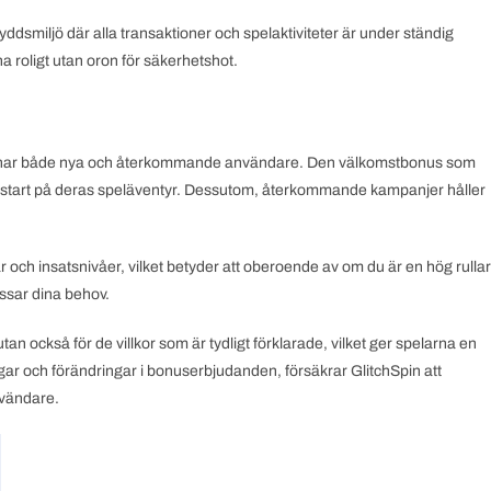
dsmiljö där alla transaktioner och spelaktiviteter är under ständig
a roligt utan oron för säkerhetshot.
elönar både nya och återkommande användare. Den välkomstbonus som
sk start på deras speläventyr. Dessutom, återkommande kampanjer håller
r och insatsnivåer, vilket betyder att oberoende av om du är en hög rulla
ssar dina behov.
tan också för de villkor som är tydligt förklarade, vilket ger spelarna en
gar och förändringar i bonuserbjudanden, försäkrar GlitchSpin att
nvändare.