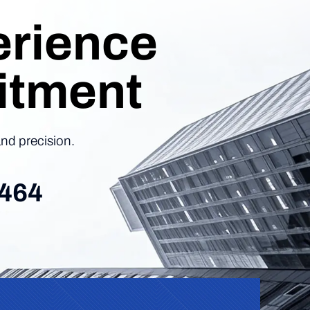
erience
itment
and precision.
464