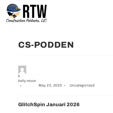
×
Skip
to
content
CS-PODDEN
Post
author:
k
kelly.moon
Post
Post
May 23, 2025
Uncategorized
published:
category:
GlitchSpin Januari 2026