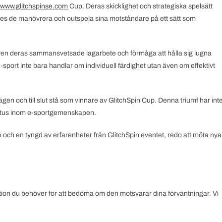
//www.glitchspinse.com
Cup. Deras skicklighet och strategiska spelsätt
des de manövrera och outspela sina motståndare på ett sätt som
 även deras sammansvetsade lagarbete och förmåga att hålla sig lugna
-sport inte bara handlar om individuell färdighet utan även om effektivt
gen och till slut stå som vinnare av GlitchSpin Cup. Denna triumf har int
tatus inom e-sportgemenskapen.
de och en tyngd av erfarenheter från GlitchSpin eventet, redo att möta nya
tion du behöver för att bedöma om den motsvarar dina förväntningar. Vi