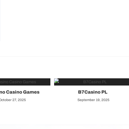
no Casino Games
B7Casino PL
October 27, 2025
September 19, 2025